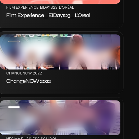
FILM EXPERIENCE_EIDAYS23_L'ORÉAL
Film Experience_EIDays23_L'Oréal
VOIR LE PROJET
CHANGENOW 2022
ChangeNOW 2022
VOIR LE PROJET
NEOMA BUSINESS SCHOOL