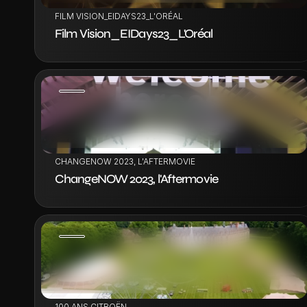
FILM VISION_EIDAYS23_L'ORÉAL
Film Vision_EIDays23_L'Oréal
VOIR LE PROJET
CHANGENOW 2023, L'AFTERMOVIE
ChangeNOW 2023, l'Aftermovie
VOIR LE PROJET
100 ANS CITROËN