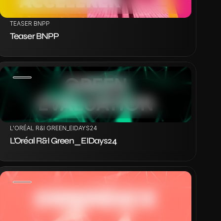
TEASER BNPP
Teaser BNPP
VOIR LE PROJET
L'ORÉAL R&I GREEN_EIDAYS24
L'Oréal R&I Green_EIDays24
VOIR LE PROJET