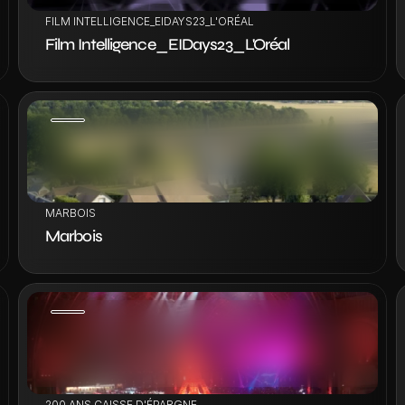
FILM INTELLIGENCE_EIDAYS23_L'ORÉAL
Film Intelligence_EIDays23_L'Oréal
VOIR LE PROJET
MARBOIS
Marbois
VOIR LE PROJET
200 ANS CAISSE D'ÉPARGNE