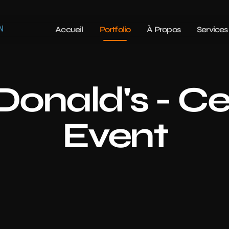
Accueil
Portfolio
À Propos
Services
onald's - Cel
Event