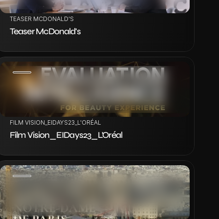
TEASER MCDONALD'S
Teaser McDonald's
VOIR LE PROJET
FILM VISION_EIDAYS23_L'ORÉAL
Film Vision_EIDays23_L'Oréal
VOIR LE PROJET