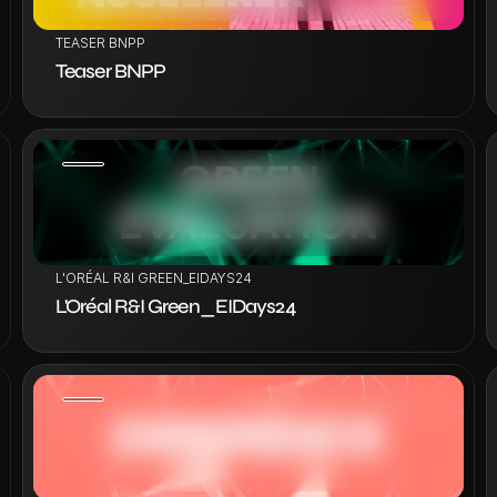
TEASER BNPP
Teaser BNPP
VOIR LE PROJET
L'ORÉAL R&I GREEN_EIDAYS24
L'Oréal R&I Green_EIDays24
VOIR LE PROJET