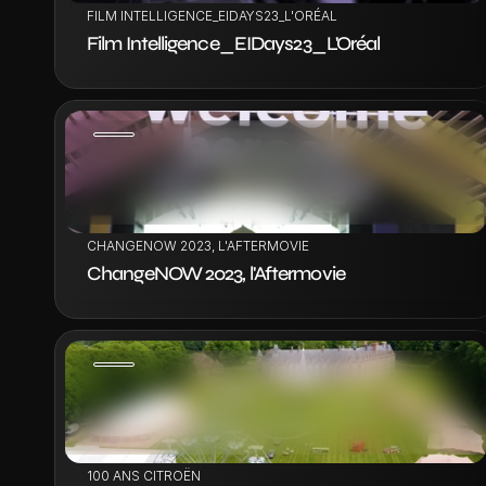
FILM INTELLIGENCE_EIDAYS23_L'ORÉAL
Film Intelligence_EIDays23_L'Oréal
VOIR LE PROJET
CHANGENOW 2023, L'AFTERMOVIE
ChangeNOW 2023, l'Aftermovie
VOIR LE PROJET
100 ANS CITROËN