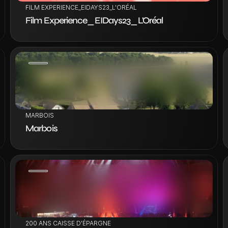
FILM EXPERIENCE_EIDAYS23_L'ORÉAL
Film Experience_EIDays23_L'Oréal
VOIR LE PROJET
MARBOIS
Marbois
VOIR LE PROJET
200 ANS CAISSE D'ÉPARGNE